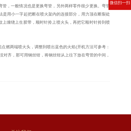
微信扫一扫
弯管，一般情况也是更换弯管，另外两样零件很少更换。弯管
法是用小一字起把断在喷火架内的连接部分，用力顶在断裂处
纹上缠绕上生胶带，顺时针拎上喷火头，再把它顺时针拎到喷
点燃两端喷火头，调整到喷出蓝色的火焰(开机方法可参考：
焰没对齐，那可用钢丝钳，将钢丝钳从上往下放在弯管的中间，
。