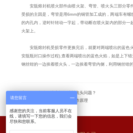
安瓿熔封机喷火部件由喷火架、弯管、喷火头三部分零件组
受损的主因是，弯管是用6mm的铜管加工成的，两端车有
的内孔内，逆时针转动一字起，带动断在喷火架内的部分一
火架上。
安瓿熔封机受损零件更换完后，就要对两端喷出的蓝色火焰
安瓿瓶封口操作过程),查看两端喷出的蓝色火焰，如是上下
钢丝钳的一边挨着喷火头，一边挨着弯管内侧，利用钢丝钳
上一篇：
怎么解决安瓿瓶熔封焦头问题？
请您留言
下一篇：
口服液灌装轧盖机工作原理
感谢您的关注，当前客服人员不在
线，请填写一下您的信息，我们会
尽快和您联系。