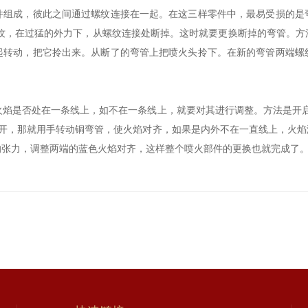
成，彼此之间通过螺纹连接在一起。在这三样零件中，最易受损的是
螺纹，在过猛的外力下，从螺纹连接处断掉。这时就要更换断掉的弯管。方
起转动，把它拎出来。从断了的弯管上把喷火头拎下。在新的弯管两端螺
是否处在一条线上，如不在一条线上，就要对其进行调整。方法是开启
错开，那就用手转动铜弯管，使火焰对齐，如果是内外不在一直线上，火
的张力，调整两端的蓝色火焰对齐，这样整个喷火部件的更换也就完成了