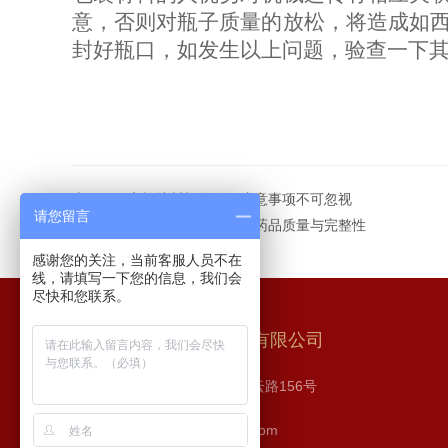
意，否则对瓶子质量的放松，将造成如
封好瓶口，如发生以上问题，验查一下
上一篇：
安瓿熔封机的使用注意事项不可忽视
请您留言
下一篇：
安瓿瓶灌封机：确保药品质量与完整性
感谢您的关注，当前客服人员不在
线，请填写一下您的信息，我们会
尽快和您联系。
长沙步源制药机械设备有限公司
地址：长沙市 高新区 麓云路156号
邮箱：526252952@qq.com