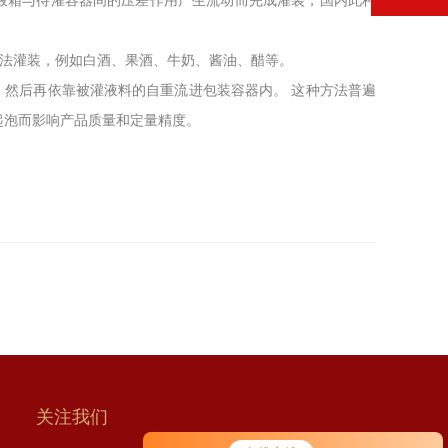
液箱与待灌容器间的压差作用产生流动而完成灌装，国内此种
此法灌装，例如白酒、果酒、牛奶、酱油、醋等。
，然后再依靠被灌液料的自重流进包装容器内。 这种方法普遍
起泡而影响产品质量和定量精度。
关注我们
您好！欢迎前来咨询，很高兴为您