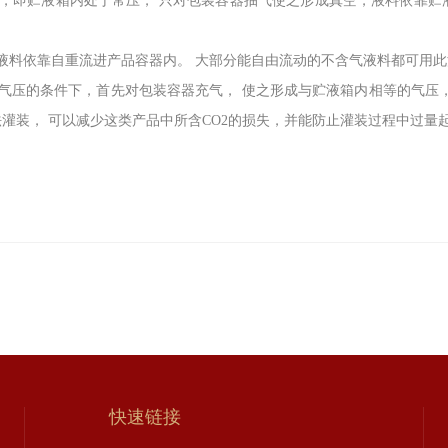
的，即贮液箱内处于常压， 只对包装容器抽气使之形成真空，液料依靠贮
液料依靠自重流进产品容器内。 大部分能自由流动的不含气液料都可用
气压的条件下，首先对包装容器充气， 使之形成与贮液箱内相等的气压
灌装， 可以减少这类产品中所含CO2的损失，并能防止灌装过程中过量
快速链接