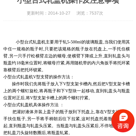
小型台式轧盖机操作及注意事项
更新时间：2014-10-27
浏览：7537次
小型台式轧盖机主要用于轧5-500ml的玻璃瓶盖,当我们使用其
中任一规格的瓶子时,只要把该规格的瓶子放在托盘上,一手托住横
臂,另一只手拧松横臂左边的螺母,使横臂下降或上升,直到轧盖头与
瓶盖约18毫米位置时,将螺母拧紧,再用随机带的内六角扳手将托环紧
靠横臂后把托环锁紧。
小型台式轧盖机V型支臂的操作方法：
操作时我们先将瓶子放入下V型支架卡槽内,然后把V型支架卡槽
上的两个螺钉旋松,将再瓶子和下V型块一起移动,直到轧盖头与瓶盖
位置对正后,将V型支架卡槽上的两个螺钉拧紧。
小型台式轧盖机具体操作方法 ：
把灌好液体并装上盖子的瓶子放到下托盘上,靠在V型支块上,一
手扶住瓶子,另一手将手柄朝后往下拉紧,这时托盘托着瓶子向上抬
起,直到瓶盖与轧盖头压紧。当瓶盖与轧盖头压紧后,不停地旋转的三
把轧盖刀头旋转数圈后,将瓶盖轧紧。