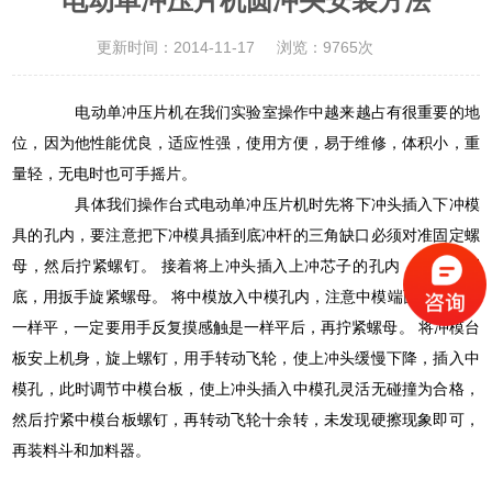
电动单冲压片机圆冲头安装方法
更新时间：2014-11-17
浏览：9765次
电动单冲压片机在我们实验室操作中越来越占有很重要的地
位，因为他性能优良，适应性强，使用方便，易于维修，体积小，重
量轻，无电时也可手摇片。
具体我们操作台式电动单冲压片机时先将下冲头插入下冲模
具的孔内，要注意把下冲模具插到底冲杆的三角缺口必须对准固定螺
母，然后拧紧螺钉。 接着将上冲头插入上冲芯子的孔内，也要插到
底，用扳手旋紧螺母。 将中模放入中模孔内，注意中模端面与板平面
一样平，一定要用手反复摸感触是一样平后，再拧紧螺母。 将冲模台
板安上机身，旋上螺钉，用手转动飞轮，使上冲头缓慢下降，插入中
模孔，此时调节中模台板，使上冲头插入中模孔灵活无碰撞为合格，
然后拧紧中模台板螺钉，再转动飞轮十余转，未发现硬擦现象即可，
再装料斗和加料器。