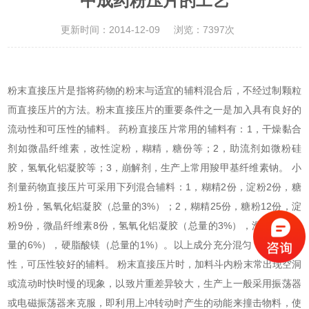
中成药粉压片的工艺
更新时间：2014-12-09
浏览：7397次
粉末直接压片是指将药物的粉末与适宜的辅料混合后，不经过制颗粒
而直接压片的方法。粉末直接压片的重要条件之一是加入具有良好的
流动性和可压性的辅料。 药粉直接压片常用的辅料有：1，干燥黏合
剂如微晶纤维素，改性淀粉，糊精，糖份等；2，助流剂如微粉硅
胶，氢氧化铝凝胶等；3，崩解剂，生产上常用羧甲基纤维素钠。 小
剂量药物直接压片可采用下列混合辅料：1，糊精2份，淀粉2份，糖
粉1份，氢氧化铝凝胶（总量的3%）；2，糊精25份，糖粉12份，淀
粉9份，微晶纤维素8份，氢氧化铝凝胶（总量的3%），滑石粉（总
量的6%），硬脂酸镁（总量的1%）。以上成分充分混匀，可得流动
性，可压性较好的辅料。 粉末直接压片时，加料斗内粉末常出现空洞
或流动时快时慢的现象，以致片重差异较大，生产上一般采用振荡器
或电磁振荡器来克服，即利用上冲转动时产生的动能来撞击物料，使