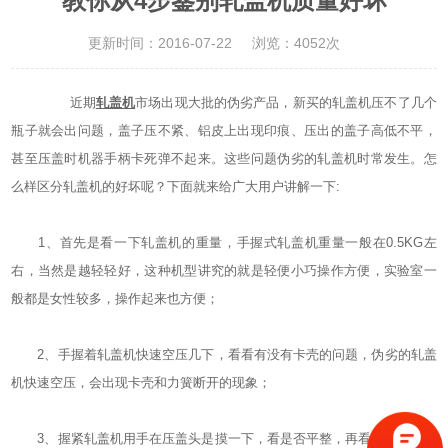
教你从4步鉴别轧盖机质量好坏
更新时间：2016-07-22
浏览：4052次
近期
轧盖机
市场出现大批的伪劣产品，新买的轧盖机压不了几个
瓶子就会出问题，盖子压不紧、铝皮上出现印痕、压出的盖子高低不平，
甚至压盖时机器手柄卡死弹不起来。这些问题伪劣的轧盖机时常发生。怎
么样区分轧盖机的好坏呢？下面就来给广大用户讲解一下:
1、首先是看一下轧盖机的重量，手握式轧盖机重量一般在0.5KG左
右，当然是越轻轻好，这种机型讲究的就是轻便小巧操作方便，实验室一
般都是女性较多，操作起来也方便；
2、手握着轧盖机快速空压几下，看看有没有卡壳的问题，伪劣的轧盖
机快速空压，会出现卡壳和力簧断开的现象；
3、握紧轧盖机用手在压盖头是摸一下，看是否平整，再看看压盖头的