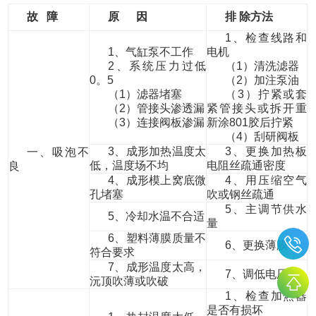
故 障
原 因
排
除
方法
1、检查线路和
1、气缸泵不工作
电机
2、系统压力过低
（1）清洗滤器
0。5
（2）加注泵油
（1）滤器堵塞
（3）拧紧或套
（2）管接头渗透漏
紧管接头或拆开重
（3）连接阀板渗漏
新涂801胶后拧紧
（4）刮研阀板
3、成形加热温度太
3、更换加热板
一、吸泡不
低，温度场不均
电阻丝疏通密度
良
4、成形模上窝底微
4、用压缩空气
孔堵塞
吹或钢丝疏通
5、主调节供水
5、冷却水温不合适
量
6、塑料薄膜质量不
6、更换薄膜
符合要求
7、成形温度太高，
7、调低电压
沅顶吹薄或吹破
1、检查加热器
是否有损坏