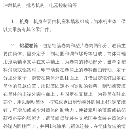
冲裁机构、批号机构、电器控制箱等
1．
机身
：机身主要由机座和墙板组成，为本机主体，借
以支承所有其它零部件。
2．
铝塑卷筒
：包括铝箔卷筒和塑片卷筒两部分。卷筒主
要由筒体、里外定子、制动圈和调节螺母等组成，筒体两端
用滚动轴承支承在支承轴上，为卷筒的转动部分，当牵引塑
料薄膜或铝箔时，即带动装在卷筒上的卷料自由转动。定子
分里外定子，滑套在筒体外圆柱面上，并借固定螺钉固定在
筒体的任意位置，用以装固定不同宽度的卷料。制动圈套装
在筒体的里端外圆柱面上，并固定在支板上，为卷筒在静止
部分，用以制动筒体，拧紧或退出制动圈外圆周上4只调节螺
钉，可增加或减少对筒体的制动力，使被牵引的薄膜或铝箔
获得必要的张紧力，调节螺母旋装在支承国并套装在筒体的
外端内圆柱面上，并用1台轴承与铜体连接，在筒体旋转的情