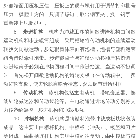
外侧端面用压板压住，压板上的调节螺钉用于调节打印批号
压力，模腔上方的二只调节螺钉，取出钢字夹，换上钢字，
重新装上压板即可，
8．
步进机构
：机构为冲裁工序的间歇进给机构由间歇
运动机构和步进辊筒组成。采用槽轮将传动机构的连续运动
转换为间歇运动，步进辊筒体表面有泡槽，泡槽与塑料泡带
结合借以牵引泡带。步进辊筒子与冲模运动必须严格协调，
步进辊筒子必须在冲模回程时间中作进给运。当运动不协调
时，首先松开间歇运动机构的齿轮支板（在传动箱中），摆
动齿轮支板，使齿轮脱离啮合状态，然后调节进给时间。
9．
传动机构
：该机构包括主电动机，塔轮变速器、摆
线针轮减速器和传动齿轮等。主电动通过齿轮传动分别将支
力传递给滚模、步进机构和冲裁机构。
10．
冲模机构
：该机构是将塑料泡带冲裁成板块状包装
成品，这主要上曲柄杆机构、中模板（冲头）、模腔和刀片
等组成，由曲柄连杆机构实现中模的往复动，由中模板与模