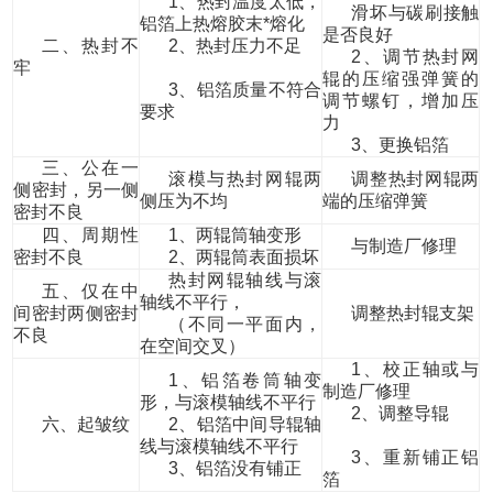
1、热封温度太低，
滑坏与碳刷接触
铝箔上热熔胶末*熔化
是否良好
二、热封不
2、热封压力不足
2、调节热封网
牢
辊的压缩强弹簧的
3、铝箔质量不符合
调节螺钉，增加压
要求
力
3、更换铝箔
三、公在一
滚模与热封网辊两
调整热封网辊两
侧密封，另一侧
侧压为不均
端的压缩弹簧
密封不良
四、周期性
1、两辊筒轴变形
与制造厂修理
密封不良
2、两辊筒表面损坏
热封网辊轴线与滚
五、仅在中
轴线不平行，
间密封两侧密封
调整热封辊支架
（不同一平面内，
不良
在空间交叉）
1、校正轴或与
1、铝箔卷筒轴变
制造厂修理
形，与滚模轴线不平行
2、调整导辊
六、起皱纹
2、铝箔中间导辊轴
线与滚模轴线不平行
3、重新铺正铝
3、铝箔没有铺正
箔