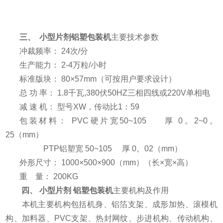
三、
小型片剂铝塑包装机
主要技术参数
冲裁频率： 24次/分
生产能力： 2-4万粒/小时
标准版块： 80×57mm（可按用户要求设计）
总 功 率： 1.8千瓦,380伏50HZ三相四线或220V单相电
减 速 机： 型号XW，传动比1：59
包装材料： PVC硬片宽50~105 厚 0。2~0。
25（mm）
PTP铝塑宽 50~105 厚 0。02（mm）
外形尺寸： 1000×500×900（mm）（长×宽×高）
重 量： 200KG
四、 小型片剂 铝塑包装机
主要机构及作用
本机主要机构包括机身、铝箔支架、成形加热、滚模机
构、加料器、PVC支架、热封网纹、步进机构、传动机构、