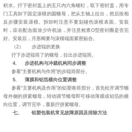
积水。拧下密封盖上的五只内六角螺钉，取下密封盖，用专
门工具卸下固定滚模的圆螺母，把从主轴上拉出，然后按相
反步骤安装滚模。拆卸时注意不要划碰伤滚模表面。安装
时，应在配合面涂少许机油，并注意检查O型密封圈是否完
好。安装后，月形阀要与滚模端面紧密贴合。
（2） 步进辊的更换
拧下步进辊筒了的螺母，拉出步进辊筒。
4. 步进机构与冲裁机构同步调整
参看“主要机构与作用”的步辊筒部分。
5. 薄膜和铝箔横向位置调整
参看“主要机构及作用”的铝塑卷筒部分，首先松开调节螺
母外侧的拼紧螺母，转动调节螺母即可移动薄膜或铝箔的横
向位置，调节完毕，重新拧拼紧螺母。
七、 铝塑包装机常见故障原因及排除方法