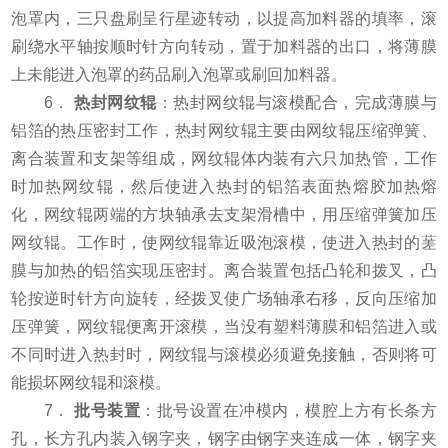
泡罩内，三只盘刷呈行星迹转动，以提高加料器的填率，滚
刷绕水平轴按顺时针方向转动，置于加料器的出口，将薄膜
上未能进入泡罩的药品刷入泡罩或刷回加料器。
6．
热封网纹辊
：热封网纹辊与滚模配合，完成薄膜与
铝箔的热压密封工作，热封网纹辊主要由网纹辊压缩弹簧、
离合装置和支架等组成，网纹辊体内装有六只加热管，工作
时加热网纹辊，然后使进入热封的铝箔表面热熔胶加热熔
化，网纹辊两端的方块轴承去支架滑槽中，用压缩弹簧加压
网纹辊。工作时，使网纹辊靠近吸泡滚模，使进入热封的蒫
膜与加热的铝箔实现压密封。离合装置包括凸轮和拨叉，凸
轮按逆时针方向旋转，经拨叉使广场轴承右移，反向压缩加
压弹簧，网纹辊便离开滚模，当没有塑料薄膜和铝箔进入或
不同时进入热封时，网纹辊与滚模必须避免接触，否则将可
能损坏网纹辊和滚模。
7．
批号装置
：批号设置在冲模内，模腔上方有长条方
孔，长方孔内装入钢字夹，钢字由钢字夹连成一体，钢字夹