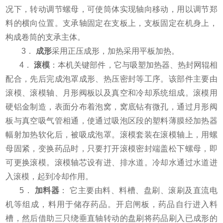
况下，转动调节螺母，可使筒体实现轴向移动，用以调节郑
料的横向位置。支承轴固定在支板上，支板固定在机身上，
构成卷筒的支承主体。
3．
成形
采用正压成形，加热采用平板加热。
4．
滚模
：本机关键部件，它与吸塑加热器、热封网辊相
配合，先后完成泡罩成形、热压密封等工序。该部件主要由
滚模、滚模轴、月形阀板以及真空和冷却系统组成。滚模用
硬铝金制造，表面分布着泡窝，窝底钻有微孔，通过月形阀
板与真空吸气管相通，使通过吸泡区段的塑料薄膜经加热器
幅射加热软化后，被吸成泡罩。滚模套装在滚模轴上，用螺
母固紧，变换药品时，只要打开滚模密封端盖松下螺母，即
可更换滚模。滚模轴芯设有进、排水道。冷却水通过水道进
入滚模，起到冷却作用。
5．
加料器
： 它主要由料、料槽、盘刷、滚刷及直流电
机等组成，料用于储存药品。开启闸板，药品自行进入料
槽，然后借助三只绕垂直轴转动的盘刷将药品刷入已成形的