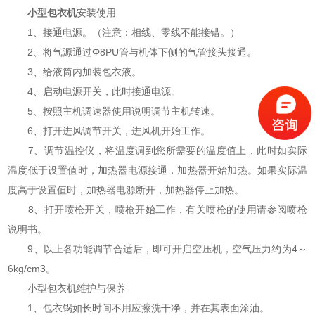
小型包衣机
安装使用
1、接通电源。（注意：相线、零线不能接错。）
2、将气源通过Φ8PU管与机体下侧的气管接头接通。
3、给液筒内加装包衣液。
4、启动电源开关，此时接通电源。
5、按照主机调速器使用说明调节主机转速。
6、打开进风调节开关，进风机开始工作。
7、调节温控仪，将温度调到您所需要的温度值上，此时如实际
温度低于设置值时，加热器电源接通，加热器开始加热。如果实际温
度高于设置值时，加热器电源断开，加热器停止加热。
8、打开喷枪开关，喷枪开始工作，有关喷枪的使用请参阅喷枪
说明书。
9、以上各功能调节合适后，即可开启空压机，空气压力约为4～
6kg/cm3。
小型包衣机维护与保养
1、包衣锅如长时间不用应擦洗干净，并在其表面涂油。