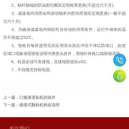
2、蜗杆轴端的防油密封圈应定期检查更换(不超过六个月)。
3、减速箱内润滑油和滚动轴承内腔润滑脂应定期更换(一般不超
过六个月)
4、为确保减速箱内蜗轮符合传动的润滑条件，运行中箱体的温
升不得超过50℃。
5、喷枪在每班使用完后应用清水加压冲洗干净以防堵口，如发
生堵口现象请照喷枪说明书将喷头拆开，用细针将枪口残留物清除。
6、机器必须可靠接地，其接地阻值应≤4Ω。
7、不得随意拆除电器。
上一篇：
口服液灌装机的操作
下一篇：
摇摆式颗粒机构造说明
关注我们