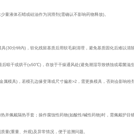
少量液体石蜡或硅油作为润滑剂(需确认不影响药物释放)。
具(30分钟内)，软化残留基质后用软毛刷清理，避免基质固化后难以清
干或烘干(≤50℃)，存放于干燥通风处(避免潮湿导致锈蚀或霉菌滋生
属模具)，若模孔边缘变薄或尺寸偏差>2，需更换模具，否则会影响栓
热并佩戴隔热手套；操作腐蚀性药物(如酸性/碱性药物)时，需佩戴护目
质量(重量、外观)及异常情况，便于追溯问题。