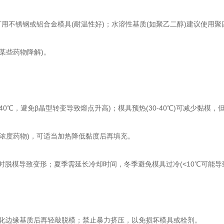
锈钢或铝合金模具(耐温性好)；水溶性基质(如聚乙二醇)建议使用聚四氟
某些药物降解)。
℃，避免β晶型转变导致熔点升高)；模具预热(30-40℃)可减少黏模，
浓度药物)，可适当加热降低黏度后再填充。
时脱模导致变形；夏季需延长冷却时间，冬季避免模具过冷(<10℃可能导
，软化边缘基质后再轻敲脱模；禁止暴力挤压，以免损坏模具或栓剂。