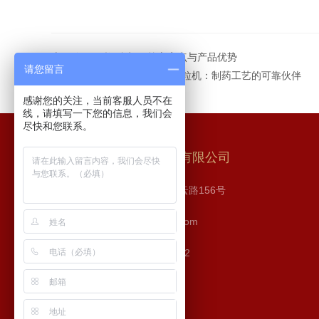
上一篇：
V型混合机：核心亮点与产品优势
请您留言
下一篇：
长沙步源GHL混合制粒机：制药工艺的可靠伙伴
感谢您的关注，当前客服人员不在
线，请填写一下您的信息，我们会
尽快和您联系。
长沙步源制药机械设备有限公司
地址：长沙市 高新区 麓云路156号
邮箱：526252952@qq.com
传真：86-0731-84481792