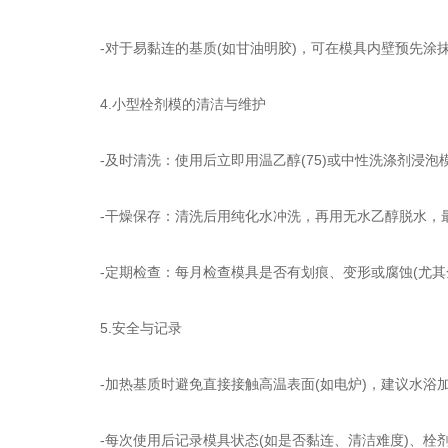
-对于易黏连的基质(如甘油明胶)，可在模具内壁预先涂抹
4.小型栓剂模的清洁与维护
-及时清洗：使用后立即用温乙醇(75)或中性洗涤剂浸泡模
-干燥保存：清洗后用纯化水冲洗，再用无水乙醇脱水，最后晾
-定期检查：每月检查模具是否有划痕、变形或腐蚀(尤其金
5.安全与记录
-加热基质时避免直接接触高温表面(如电炉)，建议水浴加
-每次使用后记录模具状态(如是否黏连、清洁难度)、栓剂