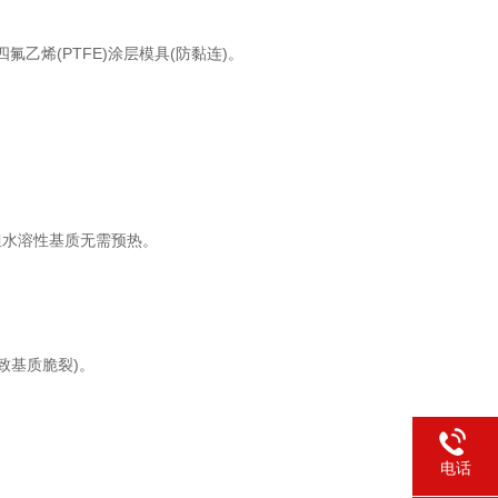
乙烯(PTFE)涂层模具(防黏连)。
但水溶性基质无需预热。
致基质脆裂)。
电话