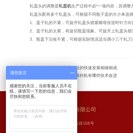
轧盖头的调整是
轧盖机
生产过程中必*一项内容，其调整
轧盖头配有多个轧盖头，可根据不同瓶子盖的大小来选择
1、盖子轧的不紧，可旋开轧盖头锁紧螺母按逆时针方向
2、盖子轧的太紧，有旋切瓶盖现象。可旋开上轧盖头锁紧
3、瓶盖下沿收不紧，可根据实际情况适当调小三个轧刀头
上一篇：
中药制丸机与中药行业的快速发展相辅相成
请您留言
下一篇：
安瓿熔封机较之传统熔封机有哪些技术改进
感谢您的关注，当前客服人员不在
线，请填写一下您的信息，我们会
尽快和您联系。
长沙步源制药机械设备有限公司
地址：长沙市 高新区 麓云路156号