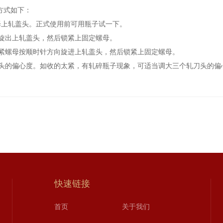
方式如下：
上轧盖头。正式使用前可用瓶子试一下。
旋出上轧盖头，然后锁紧上固定螺母。
螺母按顺时针方向旋进上轧盖头，然后锁紧上固定螺母。
的偏心度。如收的太紧，有轧碎瓶子现象，可适当调大三个轧刀头的偏
快速链接
首页
关于我们