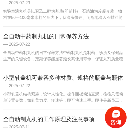
2025-07-23
实验室滴丸机是以聚乙二醇为基质(即辅料)，石蜡油为冷凝介质，物
料在50一100毫米水柱的压力下，从滴头快速、间断地滴入石蜡油筒
中，并被迅速冷却，滴丸受表面张力作用收缩成为一粒粒球状体。实
验室滴丸机的操作方便，工作直观1、准备关闭滴头开关;油...
全自动中药制丸机的日常保养方法
2025-07-22
全自动中药制丸机的日常保养方法中药制丸机是制药、诊所及保健品
生产的关键设备，定期保养能显著延长其使用寿命、保证丸剂质量稳
定，并减少故障停机时间。以下是详细的保养指南：1.日常清洁与消
毒(每次使用后必做)残料清理：关机后立即清除模具、推进器及...
小型轧盖机可兼容多种材质、规格的瓶盖与瓶体
2025-07-22
小型轧盖机结构紧凑，设计人性化。操作面板简洁直观，往往只需简
单设置参数，如轧盖力度、转速等，即可快速上手。即使是新员工，
经过短暂培训就能熟练操作，无需复杂专业技能。在日常生产中，能
迅速响应生产需求，开机即用，短时间内完成大量瓶子的轧盖工
全自动制丸机的工作原理及注意事项
作，...
2025-07-11