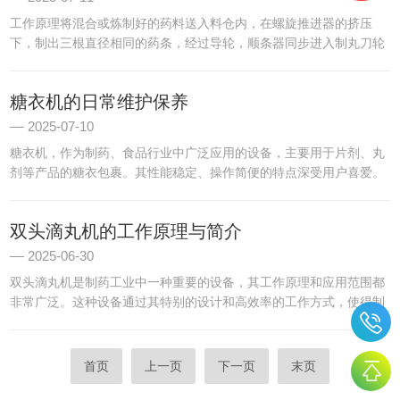
工作原理将混合或炼制好的药料送入料仓内，在螺旋推进器的挤压
下，制出三根直径相同的药条，经过导轮，顺条器同步进入制丸刀轮
中，经过快速切磋，制成大小均匀的药丸。将药粉加配料（如：水、
蜜、提取液或浸膏）混合搅拌均匀后通过将药物挤压制成条状，通过
糖衣机的日常维护保养
测...
2025-07-10
糖衣机，作为制药、食品行业中广泛应用的设备，主要用于片剂、丸
剂等产品的糖衣包裹。其性能稳定、操作简便的特点深受用户喜爱。
但正如其他机械设备一样，不锈钢糖衣机在使用过程中也需进行必要
的维护和故障排除，以保证其正常运行和延长使用寿命。日常维护
双头滴丸机的工作原理与简介
1...
2025-06-30
双头滴丸机是制药工业中一种重要的设备，其工作原理和应用范围都
非常广泛。这种设备通过其特别的设计和高效率的工作方式，使得制
药生产流程更加高效和精确。首先，让我们了解一下双头滴丸机的工
作原理。该设备的主要组成部分包括储液罐、泵、滴丸出口和冷却
液...
首页
上一页
下一页
末页