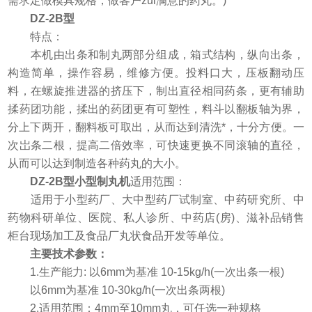
需求定做模具规格，做客户zui满意的药丸。)
DZ-2B型
特点：
本机由出条和制丸两部分组成，箱式结构，纵向出条，
构造简单，操作容易，维修方便。投料口大，压板翻动压
料，在螺旋推进器的挤压下，制出直径相同药条，更有辅助
揉药团功能，揉出的药团更有可塑性，料斗以翻板轴为界，
分上下两开，翻料板可取出，从而达到清洗*，十分方便。一
次岀条二根，提高二倍效率，可快速更换不同滚轴的直径，
从而可以达到制造各种药丸的大小。
DZ-2B型小型制丸机
适用范围：
适用于小型药厂、大中型药厂试制室、中药研究所、中
药物科研单位、医院、私人诊所、中药店(房)、滋补品销售
柜台现场加工及食品厂丸状食品开发等单位。
主要技术参数：
1.生产能力: 以6mm为基准 10-15kg/h(一次出条一根)
以6mm为基准 10-30kg/h(一次出条两根)
2.适用范围：4mm至10mm丸，可任选一种规格