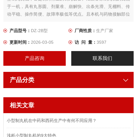
于一机，具有丸形圆、剂量准、崩解快、出条光滑、无棚料、传
动平稳、操作简便、故障率极低等优点。且本机与药物接触部位
及整机封闭采用不锈钢材料制作，机壳明亮，易清洗，符合GMP
标准规范。
产品型号：
DZ-2B型
厂商性质：
生产厂家
更新时间：
2026-03-05
访 问 量：
3597
产品咨询
联系我们
产品分类
相关文章
小型制丸机在中药和西药生产中有何不同应用？
浅析小型制丸机的9大特色