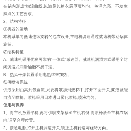
在锅内形成*物流曲线,以满足其糖衣层厚薄均匀、色泽光亮、不发生
麻点的工艺要求。
2、结构特征：
①机器的运动
本机系单向低速连续旋转的包衣设备,主电机调速通过减速机带动锅体
旋转。
②结构特征
A、减速机采用优良可靠的“一体式"减速器。减速机润滑方式采用全封
闭沉浸式润滑油脂不易干涸。
B、热风干燥装置采用电热丝来加热。
③供喷液系统
供液采用由高到低自流,只要将液加到液杯中,打开下面开关,浆液就能
自流至喷枪。喷枪采用日本进口雾化喷枪,喷液均匀。
使用与保养
1、将主机放置平稳,再将供喷支架移至主机右侧,将喷枪放至主机衣锅
内,调至合理位置。
2、接通电源,打开主机调速开关,调正主机转速与旋转方向。