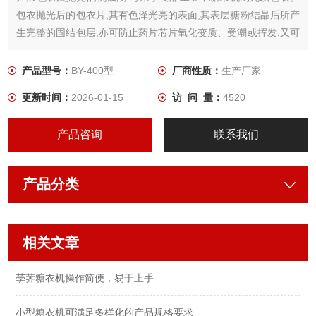
包衣抛光后的包衣片,其有色泽光亮的表面,其表层糖粉结晶后所产
生完整的固结包层,亦可防止药片芯片氧化变质、受潮或挥发,又可
隐盖芯片服用不适之味,达到药片便于识别及缓和在人体肠胃中的
溶释等作用。
产品型号：
BY-400型
厂商性质：
生产厂家
更新时间：
2026-01-15
访 问 量：
4520
产品咨询
联系我们
产品分类
相关文章
荸荠糖衣机操作简便，易于上手
小型糖衣机可满足多样化的产品规格要求