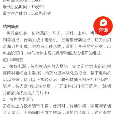
药材最大直径：30mm
最长烘热时间：15分钟
最大生产能力：560片/分钟
结构简介
机器由机身、传动系统、切刀、进料、出料、烘热及电气
制等组成。传动系统由电动机、三角带传动组成，切刀由刀
盘和刀片组成，进料有四种形式，适用于各种尺寸药材，出
料品设置门，电气控制由客式保管和船式按钮开关组成。
使用和调整
1、接好电源，首先将药材放入烘箱，转动定时烘热旋钮(根
据药材粗细自由选择)，待药材基本软化后取出。按下电动机
启动按钮，待刀盘正常转动后，将药材插入相应加料孔进行
切片，待刀盘*停止转动后，打开出料口门清理药片。(注切
片前必须将油刷入刀片上)
2、切片厚度调节
刀盘轴上方设有调节手柄，使用时，转动手柄，即可调节切
片大厚度。手柄顺时会方向转动，增加切片厚度，逆时会方