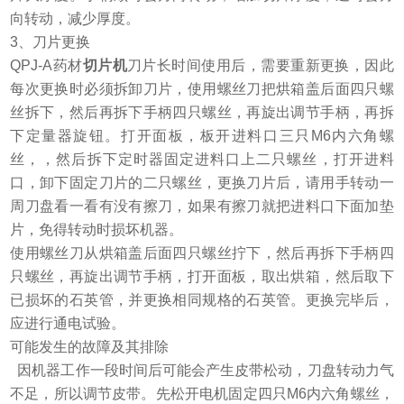
向转动，减少厚度。
3、刀片更换
QPJ-A药材
切片机
刀片长时间使用后，需要重新更换，因此
每次更换时必须拆卸刀片，使用螺丝刀把烘箱盖后面四只螺
丝拆下，然后再拆下手柄四只螺丝，再旋出调节手柄，再拆
下定量器旋钮。打开面板，板开进料口三只M6内六角螺
丝，，然后拆下定时器固定进料口上二只螺丝，打开进料
口，卸下固定刀片的二只螺丝，更换刀片后，请用手转动一
周刀盘看一看有没有擦刀，如果有擦刀就把进料口下面加垫
片，免得转动时损坏机器。
使用螺丝刀从烘箱盖后面四只螺丝拧下，然后再拆下手柄四
只螺丝，再旋出调节手柄，打开面板，取出烘箱，然后取下
已损坏的石英管，并更换相同规格的石英管。更换完毕后，
应进行通电试验。
可能发生的故障及其排除
因机器工作一段时间后可能会产生皮带松动，刀盘转动力气
不足，所以调节皮带。先松开电机固定四只M6内六角螺丝，