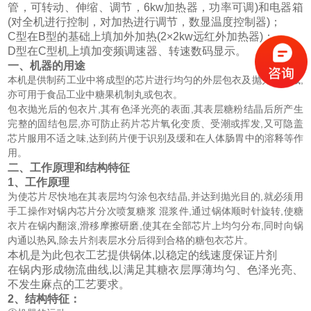
管，可转动、伸缩、调节，6kw加热器，功率可调)和电器箱
(对全机进行控制，对加热进行调节，数显温度控制器)；
C型在B型的基础上填加外加热(2×2kw远红外加热器)；
D型在C型机上填加变频调速器、转速数码显示。
一、机器的用途
本机是供制药工业中将成型的芯片进行均匀的外层包衣及抛光的机械,
亦可用于食品工业中糖果机制丸或包衣。
包衣抛光后的包衣片,其有色泽光亮的表面,其表层糖粉结晶后所产生
完整的固结包层,亦可防止药片芯片氧化变质、受潮或挥发,又可隐盖
芯片服用不适之味,达到药片便于识别及缓和在人体肠胃中的溶释等作
用。
二、工作原理和结构特征
1、工作原理
为使芯片尽快地在其表层均匀涂包衣结晶,并达到抛光目的,就必须用
手工操作对锅内芯片分次喷复糖浆 混浆件,通过锅体顺时针旋转,使糖
衣片在锅内翻滚,滑移摩擦研磨,使其在全部芯片上均匀分布,同时向锅
内通以热风,除去片剂表层水分后得到合格的糖包衣芯片。
本机是为此包衣工艺提供
锅体,以稳定的线速度保证片剂
在锅内形成
物流曲线,以满足其糖衣层厚薄均匀、色泽光亮、
不发生麻点的工艺要求。
2、结构特征：