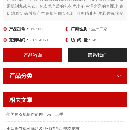
果机制丸或包衣。包衣抛光后的包衣片,其有色泽光亮的表面,其表
层糖粉结晶后所产生完整的固结包层,亦可防止药片芯片氧化变
质、受潮或挥发,又可隐盖芯片服用不适之味,达到药片便于识别及
缓和在人体肠胃中的溶释等作用。
产品型号：
BY-400
厂商性质：
生产厂家
更新时间：
2026-01-15
访 问 量：
5851
产品咨询
联系我们
产品分类
相关文章
荸荠糖衣机操作简便，易于上手
小型糖衣机可满足多样化的产品规格要求