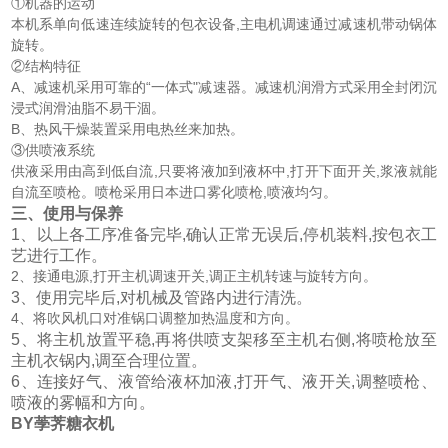
①机器的运动
本机系单向低速连续旋转的包衣设备,主电机调速通过减速机带动锅体
旋转。
②结构特征
A、减速机采用可靠的“一体式"减速器。减速机润滑方式采用全封闭沉
浸式润滑油脂不易干涸。
B、热风干燥装置采用电热丝来加热。
③供喷液系统
供液采用由高到低自流,只要将液加到液杯中,打开下面开关,浆液就能
自流至喷枪。喷枪采用日本进口雾化喷枪,喷液均匀。
三、使用与保养
1、
以上各工序准备完毕,确认正常无误后,停机装料,按包衣工
艺进行工作。
2、接通电源,打开主机调速开关,调正主机转速与旋转方向。
3、
使用完毕后,对机械及管路内进行清洗。
4、将吹风机口对准锅口调整加热温度和方向。
5、
将主机放置平稳,再将供喷支架移至主机右侧,将喷枪放至
主机衣锅内,调至合理位置。
6、
连接好气、液管给液杯加液,打开气、液开关,调整喷枪、
喷液的雾幅和方向。
BY荸荠糖衣机