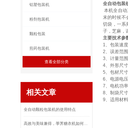
全自动包装
铝塑包装机
本机全自动
末的时候不
粉剂包装机
切袋，一系
子，芝麻，
颗粒包装
主要技术参
1、包装速度
煎药包装机
2、误差范围
3
、
计量范
查看全部分类
4、外形尺寸：
5、包材尺寸
6、电源电压
7、电机功率
相关文章
8、
制袋尺寸：
9、适用材
全自动颗粒包装机的使用特点
高效与美味兼得，荸荠糖衣机如何做到？