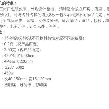
机
的特点：
三封口包装效果，外观设计整洁、 清晰适合放在厂房，店里，
会粘住。可与各种各样的速度3秒一包左右根据不同物品而定，
列全自动完成，无需工人包装操作。适合物品：食品，颗粒，
调料，电子元件，五金元件，等等 。
数：
：15-20袋/分钟(视不同物料特性对应不同的速度）
：0.2克（视产品而定）
围：
2-50
克（视产品而定）
420*450*1500mm
：外径最大200mm
： 220v 50hz
：450w
长40-150mm 宽15-120mm
料：透明膜，过滤纸，彩印膜