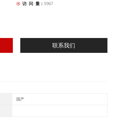
访 问 量：
5967
联系我们
国产