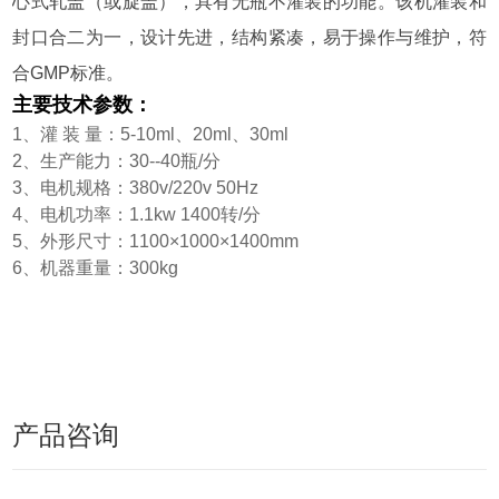
心式轧盖（或旋盖），具有无瓶不灌装的功能。该机灌装和
封口合二为一，设计先进，结构紧凑，易于操作与维护，符
合GMP标准。
主要技术参数：
1、灌 装 量：5-10ml、20ml、30ml
2、生产能力：30--40
瓶
/分
3、电机规格：380v/220v 50Hz
4、电机功率：1.1kw 1400转/分
5
、外形尺寸：
1100×1000×1400mm
6、机器重量：300kg
产品咨询