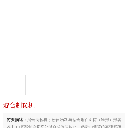
混合制粒机
简要描述：
混合制粒机；粉体物料与粘合剂在圆筒（锥形）形容
器中,由底部混合浆充分混合成湿润软材，然后由侧置的高速粉碎