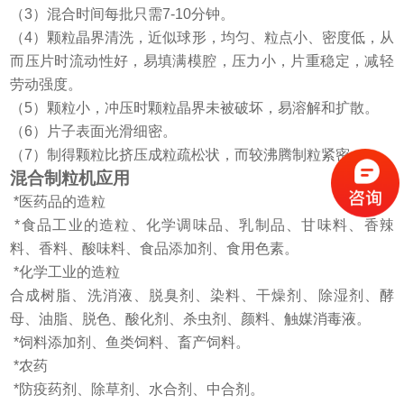
（3）混合时间每批只需7-10分钟。
（4）颗粒晶界清洗，近似球形，均匀、粒点小、密度低，从
而压片时流动性好，易填满模腔，压力小，片重稳定，减轻
劳动强度。
（5）颗粒小，冲压时颗粒晶界未被破坏，易溶解和扩散。
（6）片子表面光滑细密。
（7）制得颗粒比挤压成粒疏松状，而较沸腾制粒紧密。
混合制粒机
应用
*医药品的造粒
*食品工业的造粒、化学调味品、乳制品、甘味料、香辣
料、香料、酸味料、食品添加剂、食用色素。
*化学工业的造粒
合成树脂、洗消液、脱臭剂、染料、干燥剂、除湿剂、酵
母、油脂、脱色、酸化剂、杀虫剂、颜料、触媒消毒液。
*饲料添加剂、鱼类饲料、畜产饲料。
*农药
*防疫药剂、除草剂、水合剂、中合剂。