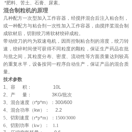
*肥料、苦土、石膏、尿素。
混合制粒机
的原理
几种配方一次型加入工作容器，经搅拌混合后注入粘合剂，
或
一种配方与粘合剂一次性加入工作容器，由搅拌桨混合制
成软材后，切割绞刀将软材绞碎成粒。
带动绞刀的均为双速电机，因而控制粘合剂的溶度，绞刀转
速，绞碎时间便可获得不同粒度的颗粒，保证生产药品在批
与批之间，其粒度分布、密度、流动性等方面质量达到较高
的重复水平，设备按同一程序自动生产，保证产品的混合质
量。
技术参数
1、容 积： 10L
2、产 量： 3KG/批次
3、混合速度（r*p*m）：300/600
4、混合功率（kw）： 2.2
5、切割速度（r*p*m）：1500/3000
6、切割功率（kw）： 1.1