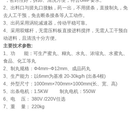
*，密封性好，拆卸、清洗方便，符合GMP要求。
2、出料口与搓丸口接触，药一出，不用搓条，直接制丸，免
去人工干预，免去断条接条等人工动作。
3、出药采用涡轮减速器，传动平稳可靠。
4、采用双螺杆，无需压料板直接进料搅拌，无需人工干预自
动进料，且清洗十分方便。
主要技术参数
:
1、功 能：可生产蜜丸、糊丸、水丸、浓缩丸、水蜜丸、
食品、化工等丸
2、制丸规格：Φ4mm~Φ12mm、成品药丸
3、生产能力：以6mm为基准 20-30kg/h (出条4根)
4、外型尺寸：1000mm×700mm×1000mm(长、宽、高)
5、出条电机：1.5KW 制丸电机：550W
6、电 压： 380V /220V任选
7、重 量： 220kg