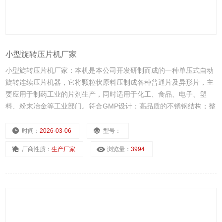
小型旋转压片机厂家
小型旋转压片机厂家：本机是本公司开发研制而成的一种单压式自动
旋转连续压片机器，它将颗粒状原料压制成各种普通片及异形片，主
要应用于制药工业的片剂生产，同时适用于化工、食品、电子、塑
料、粉末冶金等工业部门。符合GMP设计；高品质的不锈钢结构；整
体采用严密的密封和防尘设计；采用高清晰、隔离视窗设计；便于拆
卸的结构，可维护性好。
时间：
2026-03-06
型号：
厂商性质：
生产厂家
浏览量：
3994