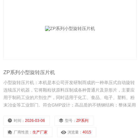
ZP系列小型旋转压片机
小型旋转压片机：本机是本公司开发研制而成的一种单压式自动旋转
连续压片机器，它将颗粒状原料压制成各种普通片及异形片，主要应
用于制药工业的片剂生产，同时适用于化工、食品、电子、塑料、粉
末冶金等工业部门。符合GMP设计；高品质的不锈钢结构；整体采用
严密的密封和防尘设计；采用高清晰、隔离视窗设计；便于拆卸的结
构，可维护性好。
时间：
2026-03-06
型号：
ZP系列
厂商性质：
生产厂家
浏览量：
4015